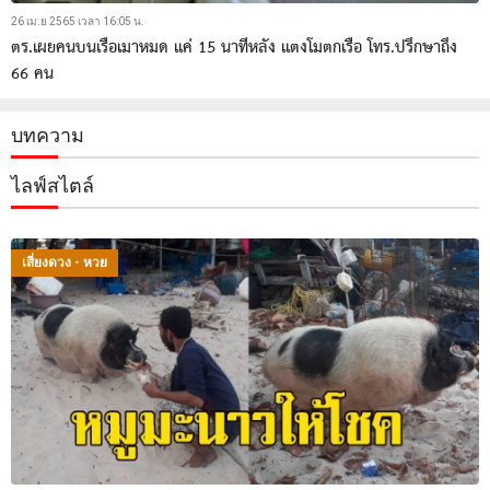
26 เม.ย 2565 เวลา 16:05 น.
ตร.เผยคนบนเรือเมาหมด แค่ 15 นาทีหลัง แตงโมตกเรือ โทร.ปรึกษาถึง
66 คน
บทความ
ไลฟ์สไตล์
เสี่ยงดวง - หวย