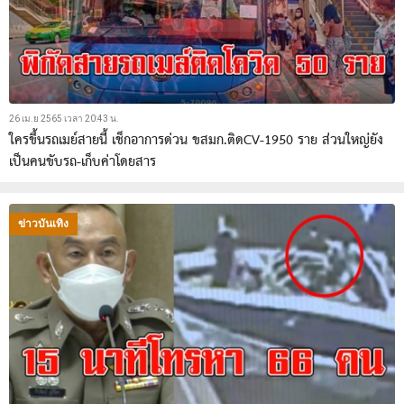
26 เม.ย 2565 เวลา 20:43 น.
ใครขึ้นรถเมย์สายนี้ เช็กอาการด่วน ขสมก.ติดCV-1950 ราย ส่วนใหญ่ยัง
เป็นคนขับรถ-เก็บค่าโดยสาร
ข่าวบันเทิง