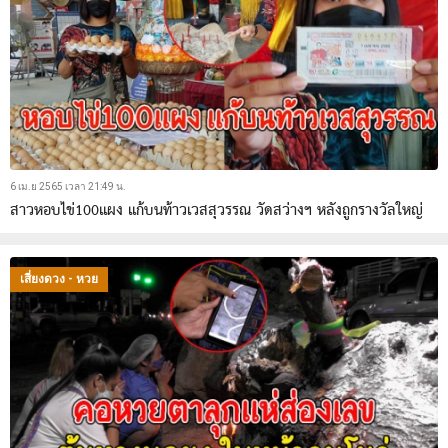
6 เม.ย 2565 เวลา 21:49 น.
สาวหอบไข่100แผง แก้บนท้าวเวสสุวรรณ วัดสว่างฯ หลังถูกรางวัลใหญ่
เสี่ยงดวง - หวย