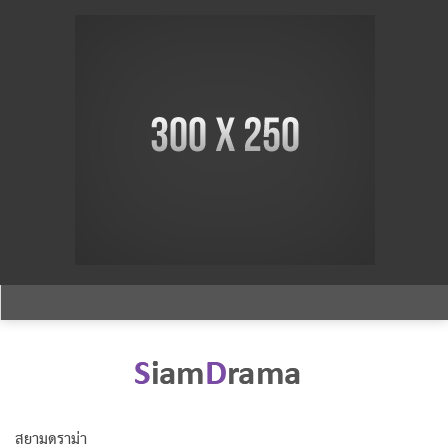
สยามดราม่า