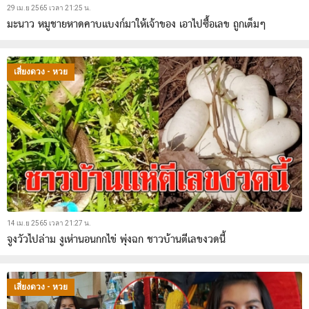
29 เม.ย 2565 เวลา 21:25 น.
มะนาว หมูชายหาดคาบแบงก์มาให้เจ้าของ เอาไปซื้อเลข ถูกเต็มๆ
เสี่ยงดวง - หวย
14 เม.ย 2565 เวลา 21:27 น.
จูงวัวไปล่าม งูเห่านอนกกไข่ พุ่งฉก ชาวบ้านตีเลขงวดนี้
เสี่ยงดวง - หวย