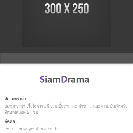
สยามดราม่า
สยามดราม่า เว็บไซต์วาไรตี้ รวมเนื้อหาสาระ ข่าวสาร และความบันเทิงครับ
อัพเดทตลอด 24 ชม.
ติดต่อ :
email :
news@outlook.co.th