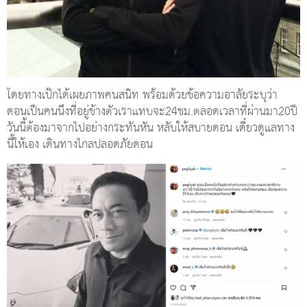
โดยทางเป๊กได้เผยภาพคนสนิท พร้อมด้วยข้อความอาลัยระบุว่า
ดอนเป็นคนนึงที่อยู่ข้างตัวเราแทบจะ24ชม.ตลอดเวลาที่ผ่านมา20ปี
วันนี้ต้องมาจากไปอย่างกระทันหัน หลับให้สบายดอน เดี๋ยวดูแลทาง
นี้ให้เอง เดินทางไกลปลอดภัยดอน