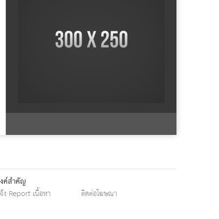
ิงค์สำคัญ
จ้ง Report เนื้อหา
ติดต่อโฆษณา