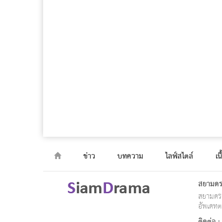
ข่าว
บทความ
ไลฟ์สไตล์
เน
สยามดร
สยามดรา
อัพเดทต