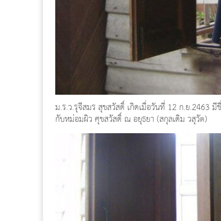
ม.ร.ว.รุจีสมร สุขสวัสดิ์ เกิดเมื่อวันที่ 12 ก.ย.2463 ม
กับหม่อมผิว ศุขสวัสดิ์ ณ อยุธยา (สกุลเดิม วสุวัต)