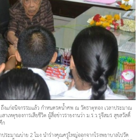
ัสดิ์ ถึงแก่อนิจกรรมแล้ว กำหนดรดน้ำศพ ณ วัดธาตุทอง เวลาประมาณ
เหตุของการเสียชีวิต ผู้สื่อข่าวรายงานว่า ม.ร.ว.รุจีสมร สุขสวัสดิ์
ศึก
เวลาประมาณบ่าย 2 โมง นำร่างคุณครูใหญ่ออกจากโรงพยาบาลไปวัด