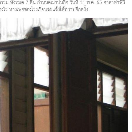
รรม ทั้งหมด 7 คืน กำหนดฌาปนกิจ วันที่ 11 พ.ค. 65 ศาลาทำพิธี
งไร ทางเพจของโรงเรียนจะแจ้งให้ทราบอีกครั้ง