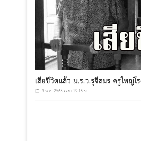
เสียชีวิตแล้ว ม.ร.ว.รุจีสมร ครูใหญ่โ
3 พ.ค. 2565 เวลา 19:15 น.