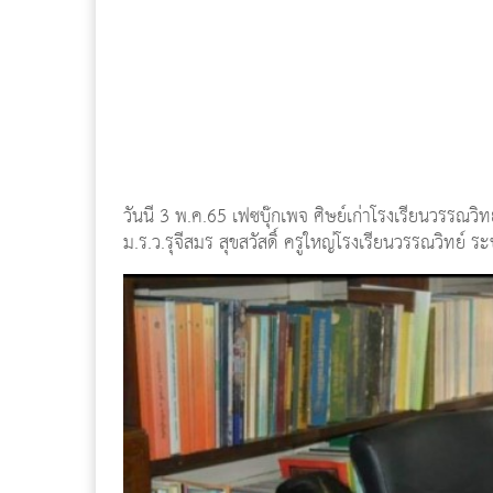
วันนี้ 3 พ.ค.65 เฟซบุ๊กเพจ ศิษย์เก่าโรงเรียนวรร
ม.ร.ว.รุจีสมร สุขสวัสดิ์ ครูใหญ่โรงเรียนวรรณวิทย์ ระ