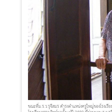
ขณะที่ม.ร.ว.รุจีสมร ดำรงตำแหน่งครูใหญ่ของโรงเรียนวร