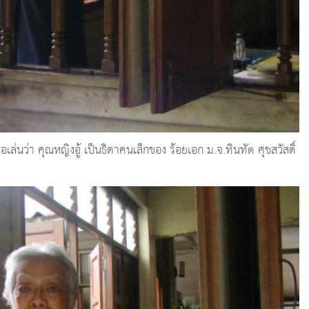
ีชื่อเล่นว่า คุณหญิงอู้ เป็นธิดาคนเล็กของ ร้อยเอก ม.จ.ทินทัต ศุขสวัสดิ์