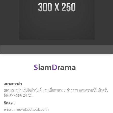
สยามดราม่า
สยามดราม่า เว็บไซต์วาไรตี้ รวมเนื้อหาสาระ ข่าวสาร และความบันเทิงครับ
อัพเดทตลอด 24 ชม.
ติดต่อ :
email :
news@outlook.co.th