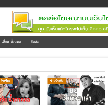
เนื้อหาทั้งหมด
ติดต่อ
 โซเชียล
ข่าวบันเทิง