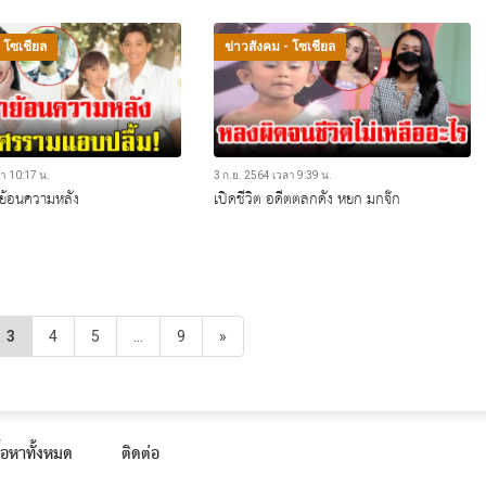
 โซเชียล
ข่าวสังคม - โซเชียล
า 10:17 น.
3 ก.ย. 2564 เวลา 9:39 น.
่าย้อนความหลัง
เปิดชีวิต อดีตตลกดัง หยก มกจ๊ก
3
4
5
…
9
»
ื้อหาทั้งหมด
ติดต่อ