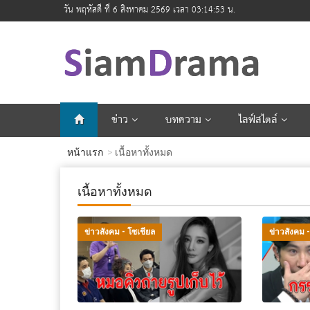
วัน พฤหัสดี ที่ 6 สิงหาคม 2569 เวลา 03:14:53 น.
ข่าว
บทความ
ไลฟ์สไตล์
หน้าแรก
เนื้อหาทั้งหมด
เนื้อหาทั้งหมด
ข่าวสังคม - โซเชียล
ข่าวสังคม -