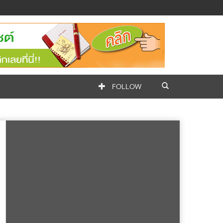
FOLLOW