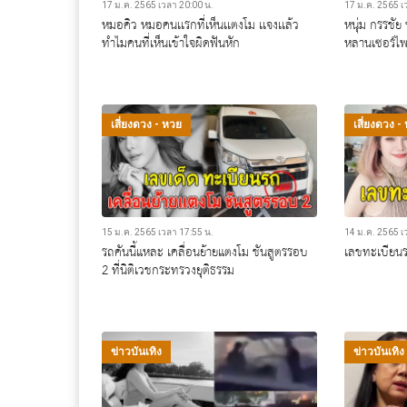
17 ม.ค. 2565 เวลา 20:00 น.
17 ม.ค. 2565 เ
หมอคิว หมอคนเเรกที่เห็นเเตงโม เเจงเเล้ว
หนุ่ม กรรชั
ทำไมคนที่เห็นเข้าใจผิดฟันหัก
หลานเซอร์ไพ
เสี่ยงดวง - หวย
เสี่ยงดวง -
15 ม.ค. 2565 เวลา 17:55 น.
14 ม.ค. 2565 เ
รถคันนี้แหละ เคลื่อนย้ายแตงโม ชันสูตรรอบ
เลขทะเบียนรถ
2 ที่นิติเวชกระทรวงยุติธรรม
ข่าวบันเทิง
ข่าวบันเทิง