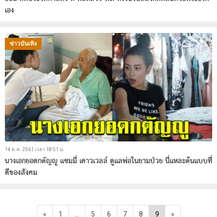
เอง
ข่าวบันเทิง
14 ต.ค. 2561 เวลา 18:51 น.
นางเอกยอดกตัญญู แซมมี่ เคาวเวลล์ ดูแลพ่อในยามป่วย นี่แหละต้นแบบที่
ดีของสังคม
«
1
…
5
6
7
8
9
»