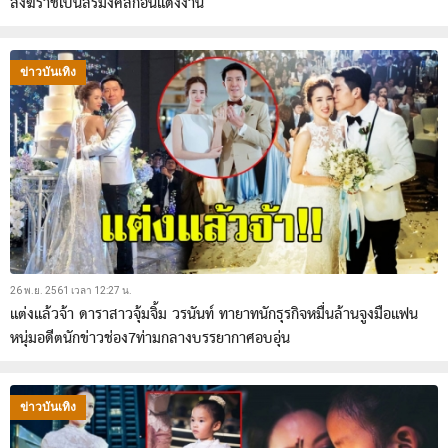
สังฆราชเป็นสิริมงคลก่อนแต่งงาน
ข่าวบันเทิง
26 พ.ย. 2561 เวลา 12:27 น.
แต่งแล้วจ้า ดาราสาวจุ้มจิ้ม วรนันท์ ทายาทนักธุรกิจหมื่นล้านจูงมือแฟน
หนุ่มอดีตนักข่าวช่อง7ท่ามกลางบรรยากาศอบอุ่น
ข่าวบันเทิง