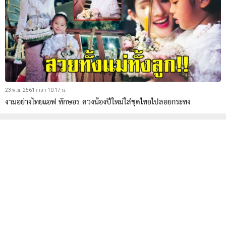
23 พ.ย. 2561 เวลา 10:17 น.
งามอย่างไทยแอฟ ทักษอร ควงน้องปีใหม่ใส่ชุดไทยไปลอยกระทง