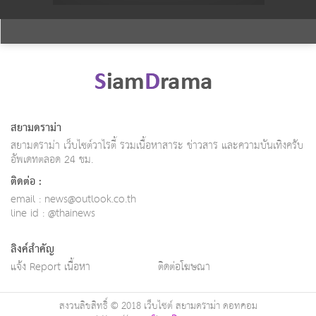
สยามดราม่า
สยามดราม่า เว็บไซต์วาไรตี้ รวมเนื้อหาสาระ ข่าวสาร และความบันเทิงครับ
อัพเดทตลอด 24 ชม.
ติดต่อ :
email :
news@outlook.co.th
line id : @thainews
ลิงค์สำคัญ
แจ้ง Report เนื้อหา
ติดต่อโฆษณา
สงวนลิขสิทธิ์ © 2018 เว็บไซต์ สยามดราม่า ดอทคอม