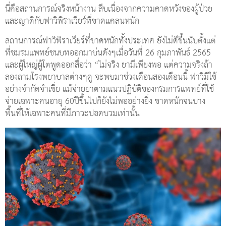
นี่คือสถานการณ์จริงหน้างาน สืบเนื่องจากความคาดหวังของผู้ป่วย
และญาติกับฟาวิพิราเวียร์ที่ขาดแคลนหนัก
สถานการณ์ฟาวิพิราเวียร์ที่ขาดหนักทั้งประเทศ ยังไม่ดีขึ้นนับตั้งแต่
ที่ชมรมแพทย์ชนบทออกมาบ่นดังๆเมื่อวันที่ 26 กุมภาพันธ์ 2565
และผู้ใหญ่ผู้โตพูดออกสื่อว่า “ไม่จริง ยามีเพียงพอ แต่ความจริงถ้า
ลองถามโรงพยาบาลต่างๆดู จะพบมาช่วงเดือนสองเดือนนี้ ฟาวิมีใช้
อย่างจำกัดจำเขี่ย แม้จ่ายยาตามแนวปฏิบัติของกรมการแพทย์ที่ใช้
จ่ายเฉพาะคนอายุ 60ปีขึ้นไปก็ยังไม่พออย่างยิ่ง ขาดหนักจนบาง
พื้นที่ให้เฉพาะคนที่มีภาวะปอดบวมเท่านั้น