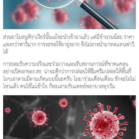
ส่วนยาโมลนูพิราเวียร์นั้นแม้จะนำเข้ามาแล้ว แต่มีจำนวนน้อย ราคา
แพงกว่าฟาวิมาก การจะขอใช้ยายุ่งยาก จึงไม่อาจนำมาทดแทนฟาวิ
ได้
การยอมรับความจริงและร่วมวางแผนรับสถานการณ์ที่ขาดแคลน
อย่างเปิดอกของ สธ. น่าจะดีกว่าการปล่อยให้อึมครึมปล่อยให้พื้นที่
ไถๆเอาตามมีตามเกิดแบบนี้นะครับ ไถมาร่วมเดือนเดือน ชักจะไถไม่
ไหวแล้ว คนไข้ไม่เข้าใจ ก็ทะเลาะกับแพทย์พยาบาลทุกวัน