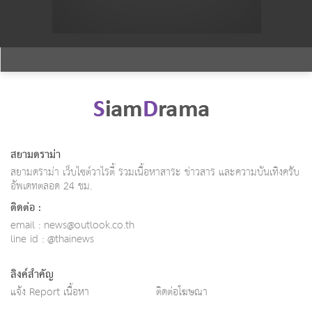
สยามดราม่า
สยามดราม่า เว็บไซต์วาไรตี้ รวมเนื้อหาสาระ ข่าวสาร และความบันเทิงครับ
อัพเดทตลอด 24 ชม.
ติดต่อ :
email :
news@outlook.co.th
line id : @thainews
ลิงค์สำคัญ
แจ้ง Report เนื้อหา
ติดต่อโฆษณา