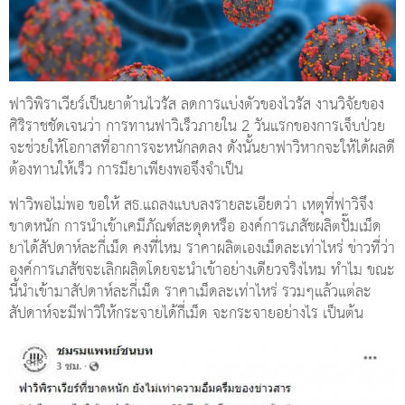
ฟาวิพิราเวียร์เป็นยาต้านไวรัส ลดการแบ่งตัวของไวรัส งานวิจัยของ
ศิริราชชัดเจนว่า การทานฟาวิเร็วภายใน 2 วันแรกของการเจ็บป่วย
จะช่วยให้โอกาสที่อาการจะหนักลดลง ดังนั้นยาฟาวิหากจะให้ได้ผลดี
ต้องทานให้เร็ว การมียาเพียงพอจึงจำเป็น
ฟาวิพอไม่พอ ขอให้ สธ.แถลงแบบลงรายละเอียดว่า เหตุที่ฟาวิจึง
ขาดหนัก การนำเข้าเคมีภัณฑ์สะดุดหรือ องค์การเภสัชผลิตปั๊มเม็ด
ยาได้สัปดาห์ละกี่เม็ด คงที่ไหม ราคาผลิตเองเม็ดละเท่าไหร่ ข่าวที่ว่า
องค์การเภสัชจะเลิกผลิตโดยจะนำเข้าอย่างเดียวจริงไหม ทำไม ขณะ
นี้นำเข้ามาสัปดาห์ละกี่เม็ด ราคาเม็ดละเท่าไหร่ รวมๆแล้วแต่ละ
สัปดาห์จะมีฟาวิให้กระจายได้กี่เม็ด จะกระจายอย่างไร เป็นต้น