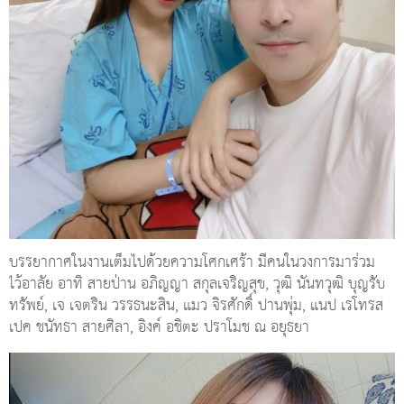
บรรยากาศในงานเต็มไปด้วยความโศกเศร้า มีคนในวงการมาร่วม
ไว้อาลัย อาทิ สายป่าน อภิญญา สกุลเจริญสุข, วุฒิ นันทวุฒิ บุญรับ
ทรัพย์, เจ เจตริน วรรธนะสิน, แมว จิรศักดิ์ ปานพุ่ม, แนป เรโทรส
เปค ชนัทธา สายศิลา, อิงค์ อชิตะ ปราโมช ณ อยุธยา