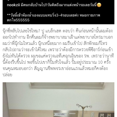
นุ๊กซี่หลับไปเลยใช่ไหม? ปู แบล็กเฮด ตอบว่า คืนก่อนหน้านั้นผมต้อง
ออกไปทำงาน อีกคืนผมก็จ้างพยาบาลมาเฝ้าแต่พยาบาลโทรมาบอก
ผมว่าพี่นุ๊กไม่ไหวแล้ว นุ๊กเหนื่อยมาก ผมรีบเข้าไป สักพักผมก็โทร
กลับไปถามว่าจะเข้าได้ไหม เพราะว่าต้องมีการตรวจพีซีอาร์ก่อนเข้า
ยังไม่ทันได้ตรวจ ผมขอแค่ตรวจเอทีเคฉุกเฉินของ รพ. เพราะว่านาที
นี้ต้องรีบขึ้นไป พอขึ้นไปเขาก็ปั๊มหัวใจแล้ว ปั๊มอยู่ประมาณ 10 ครั้ง
จนคุณหมอบอกว่า สัญญานชีพพจรเขาอ่อนแรงแล้วหมอก็คงต้อง
ปล่อย