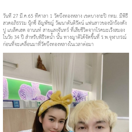
วันที่ 27 มี.ค.65 ที่ศาลา 1 วัดบึงทองหลาง เขตบางกะปิ กทม. มีพิธี
สวดอภิธรรม นุ๊กซี่ อัญพัชญ์ วัฒนาตันติรัตน์ แฟนสาวของนักร้องดัง
ปู แบล็คเฮด อานนท์ สายแสงจันทร์ ที่เสียชีวิตจากโรคมะเร็งสมอง
ในวัย 34 ปี สำหรับพิธีรดน้ำ นั้น ทางญาติได้จัดขึ้นที่ ร.พ.จุฬาภรณ์
ก่อนที่จะเคลื่อนมาที่วัดบึงทองหลางในเวลาต่อมา