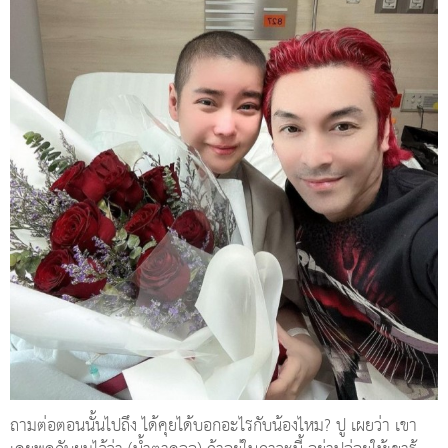
ถามต่อตอนนั้นไปถึง ได้คุยได้บอกอะไรกับน้องไหม? ปู เผยว่า เขา