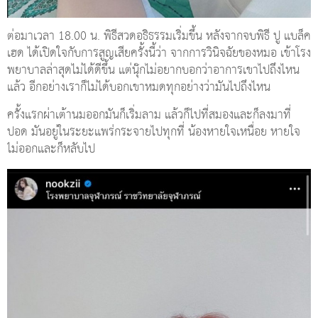
ต่อมาเวลา 18.00 น. พิธีสวดอธิธรรมเริ่มขึ้น หลังจากจบพิธี ปู แบล็ค
เฮด ได้เปิดใจกับการสูญเสียครั้งนี้ว่า จากการวินิจฉัยของหมอ เข้าโรง
พยาบาลล่าสุดไม่ได้ดีขึ้น แต่นุ๊กไม่อยากบอกว่าอาการเขาไปถึงไหน
แล้ว อีกอย่างเราก็ไม่ได้บอกเขาหมดทุกอย่างว่ามันไปถึงไหน
ครั้งแรกผ่าเต้านมออกมันก็เริ่มลาม แล้วก็ไปที่สมองและก็ลงมาที่
ปอด มันอยู่ในระยะแพร่กระจายไปทุกที่ น้องหายใจเหนื่อย หายใจ
ไม่ออกและก็หลับไป