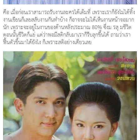
คือ เมื่อก่อนเราสามารถรับงานละครได้เต็มที่ เพราะเราก็ยังไม่ได้ทิ้ง
งานเขียนก็เลยสลับงานกันทำบ้าง ก็อาจจะไม่ได้เห็นงานหน้าจอมาก
นัก เพราะจะอยู่ในงานของด้านหลังประมาณ 80% ซึ่งม รสุ มชีวิต
ตอนนั้นชีวิตก็แย่ แต่ว่าพอมีสติกลับมาเราก็รีบลุกขึ้นได้ ถามว่าเรา
ฟื้นตัวขึ้นมาได้ยังไง ก็เพราะสติอย่างเดียวเลย