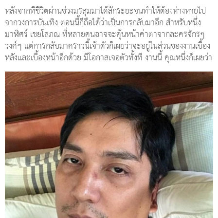
หลังจากที่ชีวิตผ่านช่วงมรสุมมาได้สักระยะจนทำให้ต้องห่างหายไป
จากวงการบันเทิง ตอนนี้ก็ถือได้ว่าเป็นการกลับมาอีก สำหรับหนึ่ง
มาฬิศร์ เชยโสภณ ที่หลายคนอาจจะคุ้นหน้าค่าตาจากละครจักรๆ
วงศ์ๆ แต่การกลับมาคราวนี้เจ้าตัวก็เผยว่าจะอยู่ในส่วนของงานเบื้อง
หลังและเบื้องหน้าอีกด้วย มีโอกาสเจอตัวทั้งที งานนี้ คุณหนึ่งก็เผยว่า