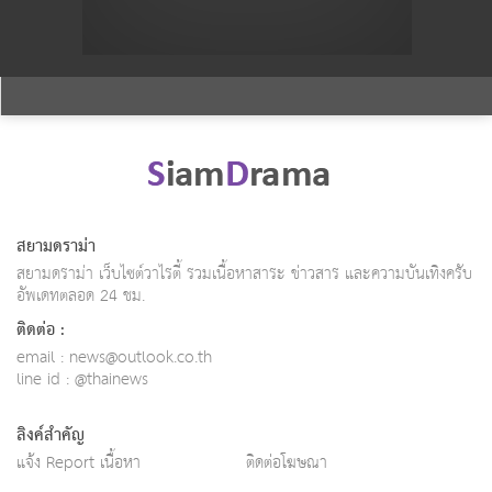
สยามดราม่า
สยามดราม่า เว็บไซต์วาไรตี้ รวมเนื้อหาสาระ ข่าวสาร และความบันเทิงครับ
อัพเดทตลอด 24 ชม.
ติดต่อ :
email :
news@outlook.co.th
line id : @thainews
ลิงค์สำคัญ
แจ้ง Report เนื้อหา
ติดต่อโฆษณา