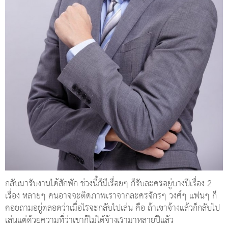
กลับมารับงานได้สักพัก ช่วงนี้ก็มีเรื่อยๆ ก็รับละครอยู่บางปีเรื่อง 2
เรื่อง หลายๆ คนอาจจะติดภาพเราจากละครจักรๆ วงศ์ๆ แฟนๆ ก็
คอยถามอยู่ตลอดว่าเมื่อไรจะกลับไปเล่น คือ ถ้าเขาจ้างแล้วก็กลับไป
เล่นแต่ด้วยความที่ว่าเขาก็ไม่ได้จ้างเรามาหลายปีแล้ว