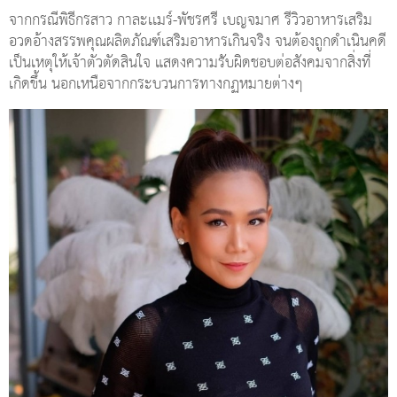
จากกรณีพิธีกรสาว กาละเเมร์-พัชรศรี เบญจมาศ รีวิวอาหารเสริม
อวดอ้างสรรพคุณผลิตภัณฑ์เสริมอาหารเกินจริง จนต้องถูกดำเนินคดี
เป็นเหตุให้เจ้าตัวตัดสินใจ แสดงความรับผิดชอบต่อสังคมจากสิ่งที่
เกิดขึ้น นอกเหนือจากกระบวนการทางกฏหมายต่างๆ