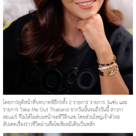
โดยการยุติหน้าที่บทบาทพิธีกรทั้ง 2 รายการ รายการ 3แซ่บ และ
รายการ Take Me Out Thailand จากวันนั้นจนถึงวันนี้ สาวกา
ละเเมร์ ก็ไม่ได้โผล่บนหน้าจอทีวีอีกเลย โดยส่วนใหญ่เจ้าตัวจะ
อัปเดตเรื่องราวชีวิตผ่านสื่อโซเชียลมีเดียเป็นหลัก