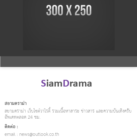
สยามดราม่า
สยามดราม่า เว็บไซต์วาไรตี้ รวมเนื้อหาสาระ ข่าวสาร และความบันเทิงครับ
อัพเดทตลอด 24 ชม.
ติดต่อ :
email :
news@outlook.co.th